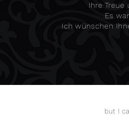
Ihre Treue
Es war
Ich wünschen Ihne
but I c