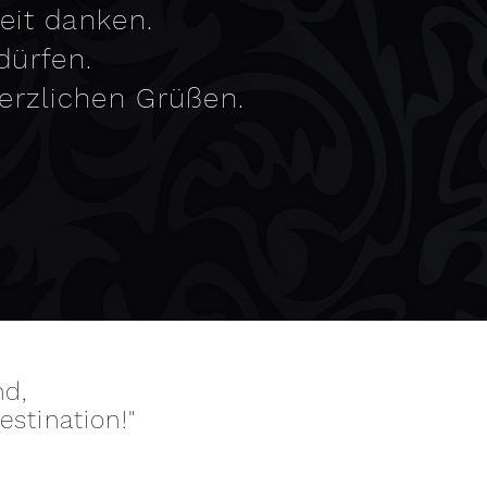
eit danken.
dürfen.
herzlichen Grüßen.
nd,
estination!"