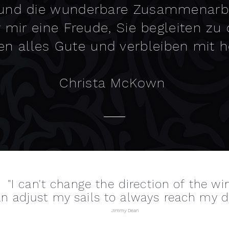
 und die wunderbare Zusammenarb
 mir eine Freude, Sie begleiten zu 
n alles Gute und verbleiben mit 
Christa McKown
"I can't change the direction of the wi
an adjust my sails to always reach my d
Jimmy Dean